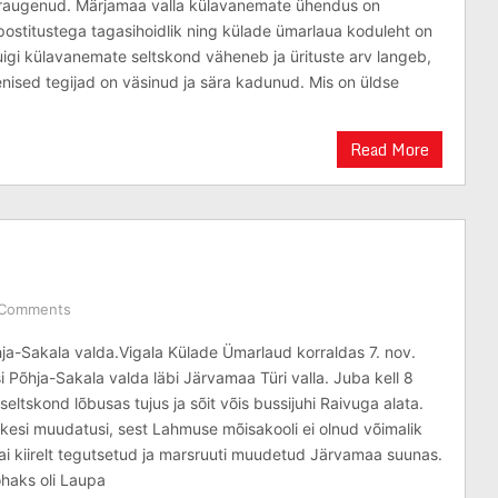
t raugenud. Märjamaa valla külavanemate ühendus on
postitustega tagasihoidlik ning külade ümarlaua koduleht on
igi külavanemate seltskond väheneb ja ürituste arv langeb,
enised tegijad on väsinud ja sära kadunud. Mis on üldse
Read More
 Comments
a-Sakala valda.Vigala Külade Ümarlaud korraldas 7. nov.
i Põhja-Sakala valda läbi Järvamaa Türi valla. Juba kell 8
iseltskond lõbusas tujus ja sõit võis bussijuhi Raivuga alata.
äikesi muudatusi, sest Lahmuse mõisakooli ei olnud võimalik
 sai kiirelt tegutsetud ja marsruuti muudetud Järvamaa suunas.
haks oli Laupa