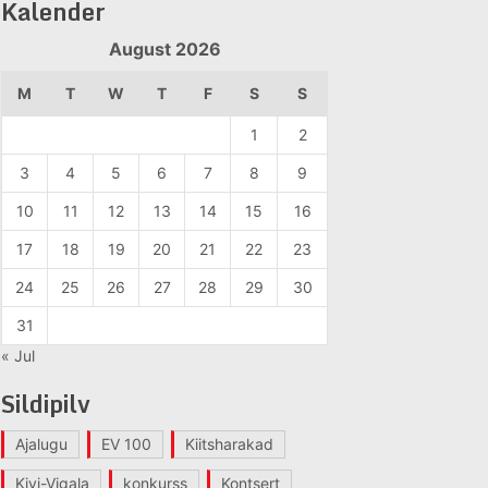
Kalender
August 2026
M
T
W
T
F
S
S
1
2
3
4
5
6
7
8
9
10
11
12
13
14
15
16
17
18
19
20
21
22
23
24
25
26
27
28
29
30
31
« Jul
Sildipilv
Ajalugu
EV 100
Kiitsharakad
Kivi-Vigala
konkurss
Kontsert