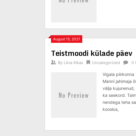
August 15, 2021
Teistmoodi külade päev
By
Liina Kikas
Uncategorized
0
Vigala piirkonna
Manni jahimaja õ
välja kujunenud,
ka seekord. Taim
nendega teha saa
kooslus,