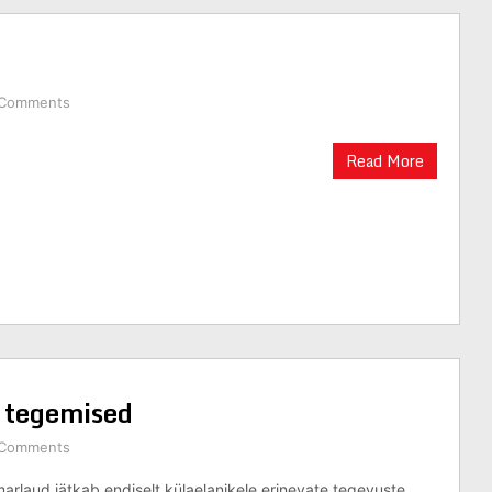
 Comments
Read More
 tegemised
 Comments
arlaud jätkab endiselt külaelanikele erinevate tegevuste