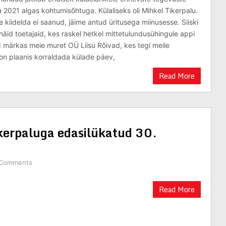
 2021 algas kohtumisõhtuga. Külaliseks oli Mihkel Tikerpalu.
 kiidelda ei saanud, jäime antud üritusega miinusesse. Siiski
häid toetajaid, kes raskel hetkel mittetulundusühingule appi
 märkas meie muret OÜ Liisu Rõivad, kes tegi meile
on plaanis korraldada külade päev,
Read More
kerpaluga edasilükatud 30.
 Comments
Read More