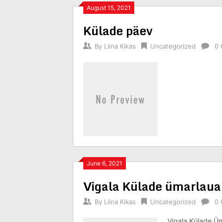
August 15, 2021
Külade päev
By
Liina Kikas
Uncategorized
0
June 6, 2021
Vigala Külade ümarlaua
By
Liina Kikas
Uncategorized
0
Vigala Külade Üm