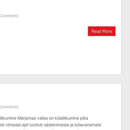
 Comments
Read More
 Comments
liikumine Märjamaa vallas on külaliikumine pika
kuid viimasel ajal tundub sädeinimeste ja külavanemate