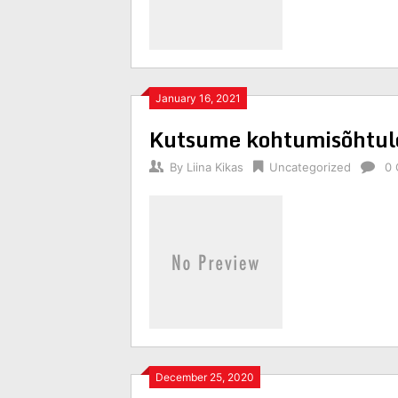
January 16, 2021
Kutsume kohtumisõhtul
By
Liina Kikas
Uncategorized
0
December 25, 2020