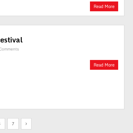
Read More
estival
 Comments
Read More
6
7