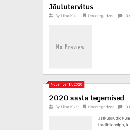
Jõulutervitus
By
Liina Kikas
Uncategorized
0
November 17, 2020
2020 aasta tegemised
By
Liina Kikas
Uncategorized
0
Jätkusuutlik küla
traditsiooniga, 