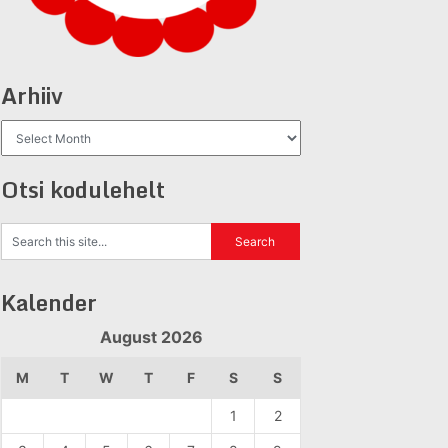
Arhiiv
Arhiiv
Otsi kodulehelt
Kalender
August 2026
M
T
W
T
F
S
S
1
2