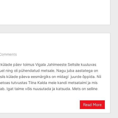
 Comments
 külade päev toimus Vigala Jahimeeste Seltsile kuuluvas
uel ning oli pühendatud metsale. Nagu juba aastatega on
 siis külade päeva eesmärgiks on midagi juurde õppida. Nii
etoas tutvustas Tiina Kalda meie kandi metsataimi ja mis
b. Igat taime võis nuusutada ja katsuda. Mets on selline
Read More