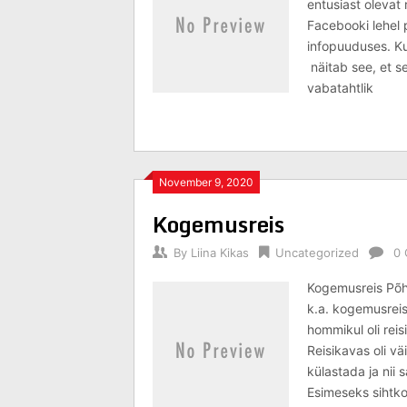
entusiast oleva
Facebooki lehel 
infopuuduses. Ku
näitab see, et s
vabatahtlik
November 9, 2020
Kogemusreis
By
Liina Kikas
Uncategorized
0
Kogemusreis Põhj
k.a. kogemusreis
hommikul oli reis
Reisikavas oli v
külastada ja nii
Esimeseks sihtko