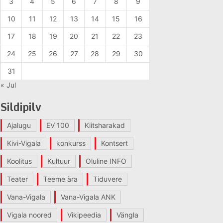
3
4
5
6
7
8
9
10
11
12
13
14
15
16
17
18
19
20
21
22
23
24
25
26
27
28
29
30
31
« Jul
Sildipilv
Ajalugu
EV 100
Kiitsharakad
Kivi-Vigala
konkurss
Kontsert
Koolitus
Kultuur
Oluline INFO
Teater
Teeme ära
Tiduvere
Vana-Vigala
Vana-Vigala ANK
Vigala noored
Vikipeedia
Vängla