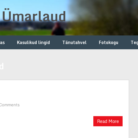
e Ümarlaud
ias
Kasulikud lingid
Tänutahvel
Fotokogu
Te
d
 Comments
Read More