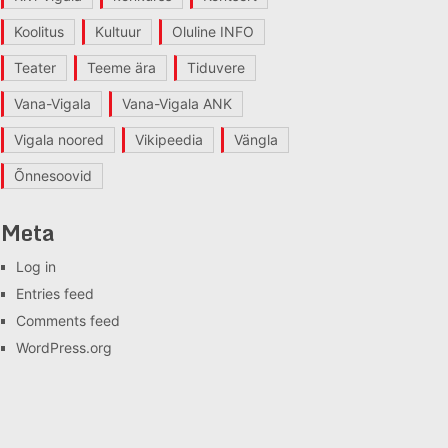
Koolitus
Kultuur
Oluline INFO
Teater
Teeme ära
Tiduvere
Vana-Vigala
Vana-Vigala ANK
Vigala noored
Vikipeedia
Vängla
Õnnesoovid
Meta
Log in
Entries feed
Comments feed
WordPress.org