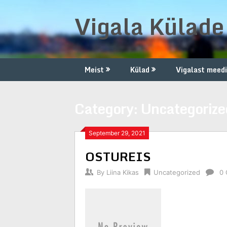
Skip
Vigala Külad
to
content
Meist
Külad
Vigalast meed
Category:
Uncategorize
September 29, 2021
OSTUREIS
By
Liina Kikas
Uncategorized
0