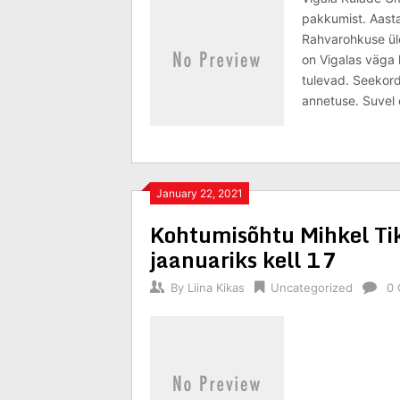
pakkumist. Aasta
Rahvarohkuse üle
on Vigalas väga 
tulevad. Seekord
annetuse. Suvel 
January 22, 2021
Kohtumisõhtu Mihkel Ti
jaanuariks kell 17
By
Liina Kikas
Uncategorized
0