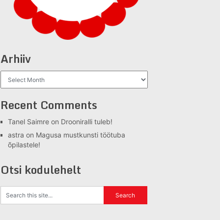
Arhiiv
Arhiiv
Recent Comments
Tanel Saimre
on
Drooniralli tuleb!
astra
on
Magusa mustkunsti töötuba
õpilastele!
Otsi kodulehelt