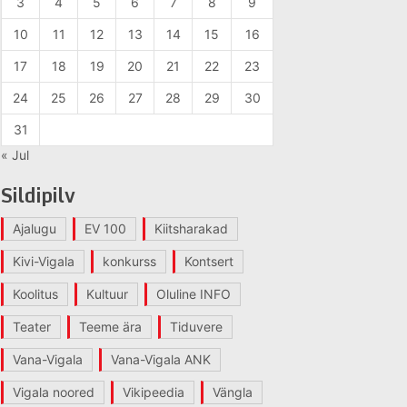
3
4
5
6
7
8
9
10
11
12
13
14
15
16
17
18
19
20
21
22
23
24
25
26
27
28
29
30
31
« Jul
Sildipilv
Ajalugu
EV 100
Kiitsharakad
Kivi-Vigala
konkurss
Kontsert
Koolitus
Kultuur
Oluline INFO
Teater
Teeme ära
Tiduvere
Vana-Vigala
Vana-Vigala ANK
Vigala noored
Vikipeedia
Vängla