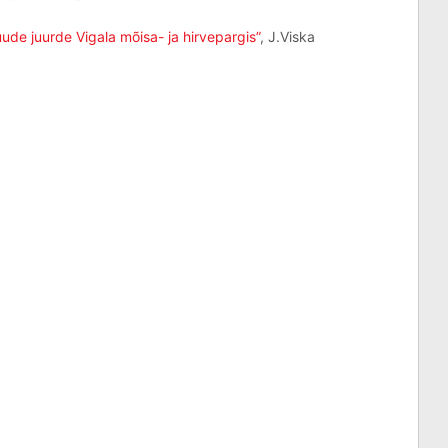
ude juurde Vigala mõisa- ja hirvepargis”
, J.Viska