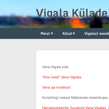
Skip
Vigala Külad
to
content
Meist
Külad
Vigalast meed
Vana-Vigala
Vana-Vigala küla
“Kino maal” Vana-Vigalas
Vana aja koolilood
Kunstiringi naised Määramäe meistrikojas.
Harrastusteatrite Suvekool Vana-Vigalas
. 