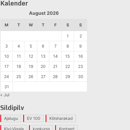
Kalender
August 2026
M
T
W
T
F
S
S
1
2
3
4
5
6
7
8
9
10
11
12
13
14
15
16
17
18
19
20
21
22
23
24
25
26
27
28
29
30
31
« Jul
Sildipilv
Ajalugu
EV 100
Kiitsharakad
Kivi-Vigala
konkurss
Kontsert