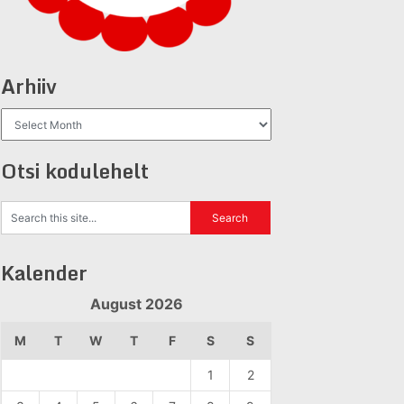
Arhiiv
Arhiiv
Otsi kodulehelt
Kalender
August 2026
M
T
W
T
F
S
S
1
2