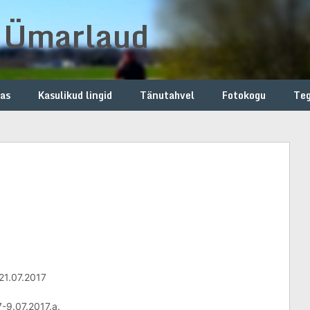
e Ümarlaud
ias
Kasulikud lingid
Tänutahvel
Fotokogu
Te
21.07.2017
7-9.07.2017.a.