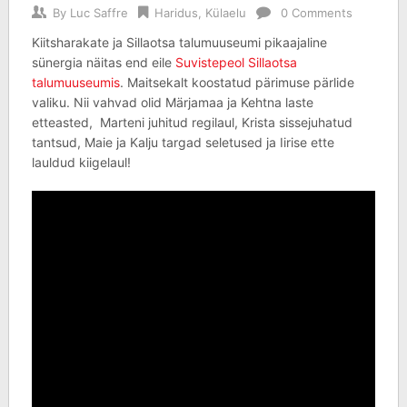
By
Luc Saffre
Haridus
,
Külaelu
0 Comments
Kiitsharakate ja Sillaotsa talumuuseumi pikaajaline
sünergia näitas end eile
Suvistepeol Sillaotsa
talumuuseumis
. Maitsekalt koostatud pärimuse pärlide
valiku. Nii vahvad olid Märjamaa ja Kehtna laste
etteasted, Marteni juhitud regilaul, Krista sissejuhatud
tantsud, Maie ja Kalju targad seletused ja Iirise ette
lauldud kiigelaul!