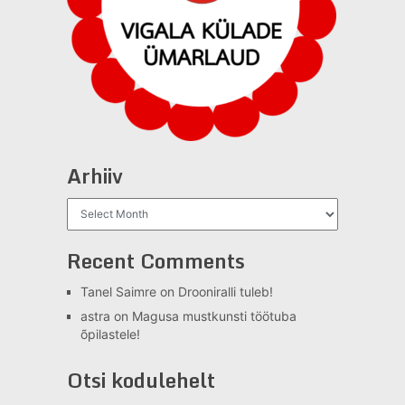
Arhiiv
Arhiiv
Recent Comments
Tanel Saimre
on
Drooniralli tuleb!
astra
on
Magusa mustkunsti töötuba
õpilastele!
Otsi kodulehelt