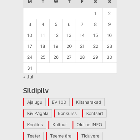
M
T
W
T
F
S
S
1
2
3
4
5
6
7
8
9
10
11
12
13
14
15
16
17
18
19
20
21
22
23
24
25
26
27
28
29
30
31
« Jul
Sildipilv
Ajalugu
EV 100
Kiitsharakad
Kivi-Vigala
konkurss
Kontsert
Koolitus
Kultuur
Oluline INFO
Teater
Teeme ära
Tiduvere