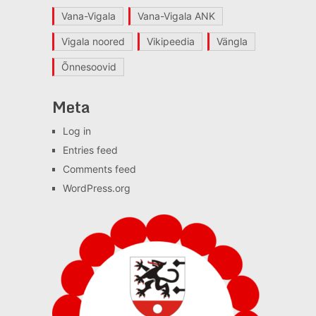
Vana-Vigala
Vana-Vigala ANK
Vigala noored
Vikipeedia
Vängla
Õnnesoovid
Meta
Log in
Entries feed
Comments feed
WordPress.org