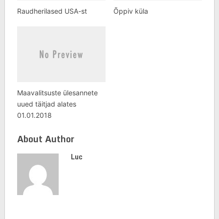
Raudherilased USA-st
Õppiv küla
Maavalitsuste ülesannete
uued täitjad alates
01.01.2018
About Author
Luc