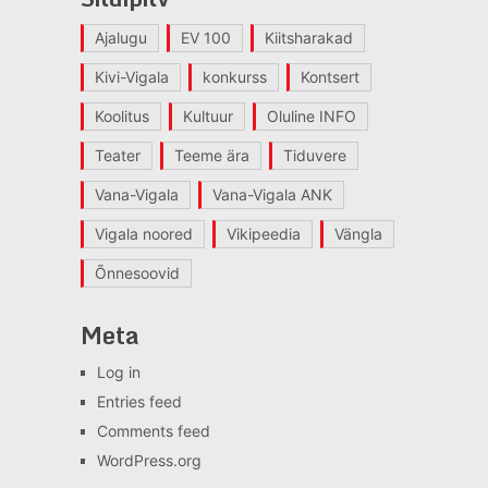
Ajalugu
EV 100
Kiitsharakad
Kivi-Vigala
konkurss
Kontsert
Koolitus
Kultuur
Oluline INFO
Teater
Teeme ära
Tiduvere
Vana-Vigala
Vana-Vigala ANK
Vigala noored
Vikipeedia
Vängla
Õnnesoovid
Meta
Log in
Entries feed
Comments feed
WordPress.org